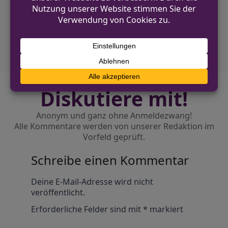
NÄCHSTER BEITRAG
Benefizkonzert in Oberhausen begeistert
Publikum und sammelt 15.000 Euro
Diskutiere mit!
Anonym und ganz ohne Anmeldezwang!
Alle Kommentare werden von unserer Redaktion im
Vorfeld geprüft.
Schreibe einen Kommentar
Alternative:
Deine E-Mail-Adresse wird nicht
veröffentlicht.
Erforderliche Felder sind mit
*
markiert