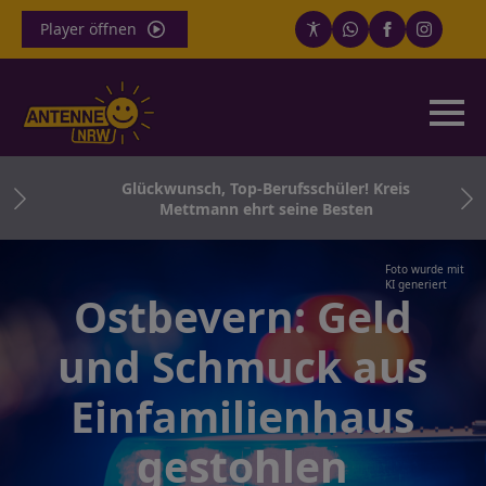
Player öffnen
für
Glückwunsch, Top-Berufsschüler! Kreis
Co.
Mettmann ehrt seine Besten
Foto wurde mit
KI generiert
Ostbevern: Geld
und Schmuck aus
Einfamilienhaus
gestohlen