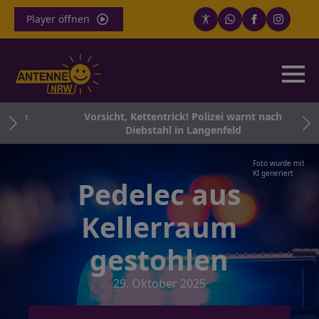
Player öffnen
tzte
Vorsicht, Kettentrick! Polizei warnt nach
Diebstahl in Langenfeld
Foto wurde mit
KI generiert
Pedelec aus
Kellerraum
gestohlen
29. Oktober 2025