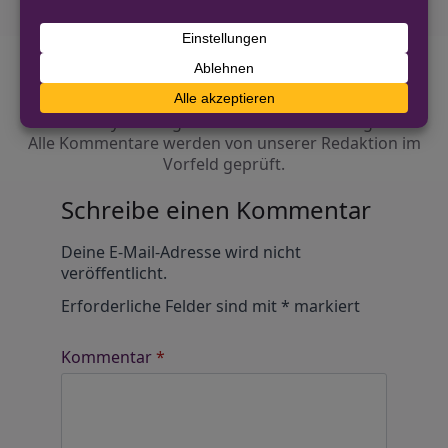
Diskutiere mit!
Anonym und ganz ohne Anmeldezwang!
Alle Kommentare werden von unserer Redaktion im
Vorfeld geprüft.
Schreibe einen Kommentar
Alternative:
Deine E-Mail-Adresse wird nicht
veröffentlicht.
Erforderliche Felder sind mit
*
markiert
Kommentar
*