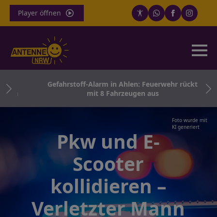
Player öffnen
th
Gefahrstoff-Alarm in Ahlen: Feuerwehr rückt
ern
mit 8 Fahrzeugen aus
Foto wurde mit
KI generiert
Pkw und E-
Scooter
kollidieren –
Verletzter Mann