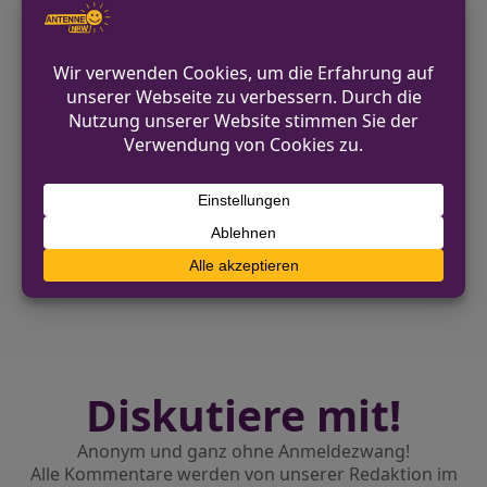
von Verkehrsregeln, das Tragen eines
Helms sowie das Fahren in einem
verkehrssicheren Zustand.
VORHERIGER BEITRAG
Mönchengladbach richtet Fußball-
Landessportmeisterschaften aus
NÄCHSTER BEITRAG
Psychischer Zustand führt zu Polizeieinsatz
in Bonn-Lessenich
Diskutiere mit!
Anonym und ganz ohne Anmeldezwang!
Alle Kommentare werden von unserer Redaktion im