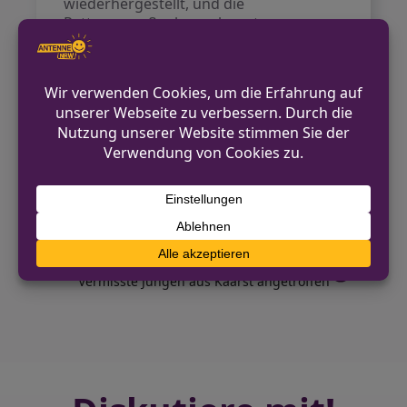
wiederhergestellt, und die
Rettungsmaßnahmen konnten
erfolgreich abgeschlossen werden. An
dem Einsatz waren insgesamt rund 30
Einsatzkräfte beteiligt, darunter
Einheiten der Feuerwehr Rösrath und
Höhenretter der Feuerwehr Köln, sowie
der Rettungsdienst und die Polizei.
VORHERIGER BEITRAG
Sachbeschädigung an Kraftfahrzeug in
Herford
NÄCHSTER BEITRAG
Vermisste Jungen aus Kaarst angetroffen