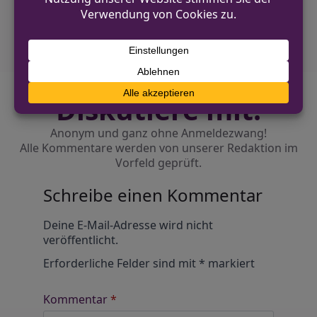
und Mönchengladbach
Diskutiere mit!
Anonym und ganz ohne Anmeldezwang!
Alle Kommentare werden von unserer Redaktion im
Vorfeld geprüft.
Schreibe einen Kommentar
Alternative:
Deine E-Mail-Adresse wird nicht
veröffentlicht.
Erforderliche Felder sind mit
*
markiert
Kommentar
*