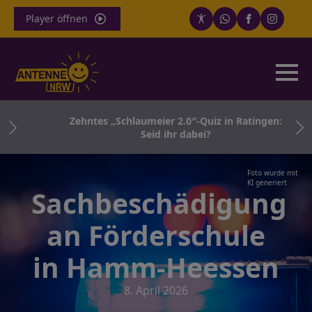
Player öffnen
in
Zehntes „Schlaumeier 2.0″-Quiz in Ratingen:
Seid ihr dabei?
Foto wurde mit
KI generiert
Sachbeschädigung
an Förderschule
in Hamm-Heessen
8. April 2026