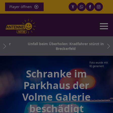
Player öffnen
iger
Unfall beim Überholen: Kradfahrer stürzt in
Breckerfeld
Foto wurde mit
KI generiert
Schranke im
Parkhaus der
Volme Galerie
beschädigt