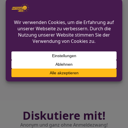
wodurch er nicht rechtzeitig bremsen
konnte. Trotz des Geständnisses wird er
mit einer Anzeige wegen unerlaubtem
Entfernen vom Unfallort rechnen
müssen.
VORHERIGER BEITRAG
Verkehrsunfall in Hattingen: Eine Person
leicht verletzt
NÄCHSTER BEITRAG
Verkehrsunfall in Werne mit einer
leichtverletzten Person
Diskutiere mit!
Anonym und ganz ohne Anmeldezwang!