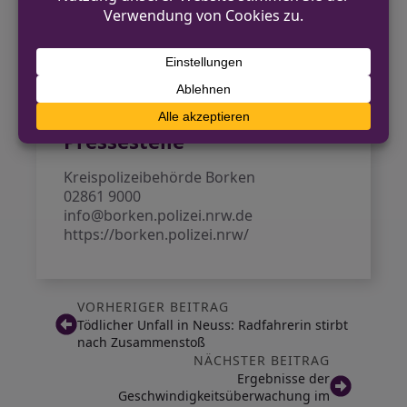
für Schulanfänger zu erhöhen. Die
Verantwortung liegt ebenso bei den
Autofahrern, die besonders auf
Schulkindern achten sollen.
Kontakt für Hinweise /
Pressestelle
Kreispolizeibehörde Borken
02861 9000
info@borken.polizei.nrw.de
https://borken.polizei.nrw/
VORHERIGER BEITRAG
Tödlicher Unfall in Neuss: Radfahrerin stirbt
nach Zusammenstoß
NÄCHSTER BEITRAG
Ergebnisse der
Geschwindigkeitsüberwachung im