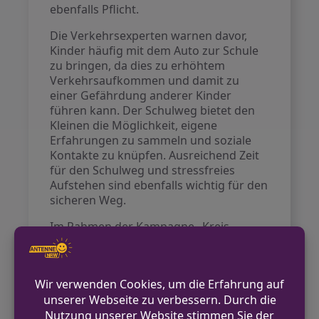
ebenfalls Pflicht.
Die Verkehrsexperten warnen davor,
Kinder häufig mit dem Auto zur Schule
zu bringen, da dies zu erhöhtem
Verkehrsaufkommen und damit zu
einer Gefährdung anderer Kinder
führen kann. Der Schulweg bietet den
Kleinen die Möglichkeit, eigene
Erfahrungen zu sammeln und soziale
Kontakte zu knüpfen. Ausreichend Zeit
für den Schulweg und stressfreies
Aufstehen sind ebenfalls wichtig für den
sicheren Weg.
Im Rahmen der Kampagne „Kreis
Borken sieht gelb!“ wird ab dem 4.
September 2025 auf den sicheren
Schulweg aufmerksam gemacht. Dazu
gehören Plakate, Informationen und
besondere Verkehrskontrollen. Ziel der
Initiative ist es, die Verkehrssicherheit