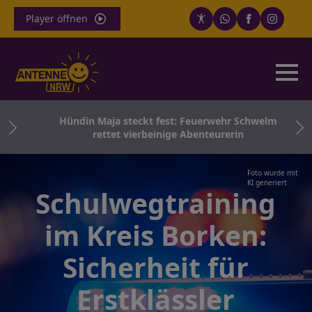
Player öffnen
ei
Hündin Maja steckt fest: Feuerwehr Schwelm
rettet vierbeinige Abenteurerin
Foto wurde mit
KI generiert
Schulwegtraining
im Kreis Borken:
Sicherheit für
Erstklässler