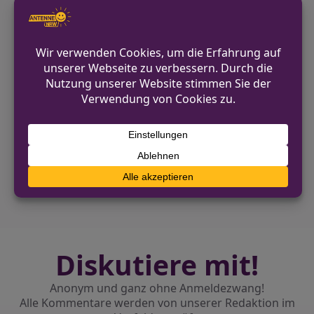
finden sich auf der offiziellen Webseite
der Polizei Unna
https://unna.polizei.nrw
.
VORHERIGER BEITRAG
Billerbeck: Aggressionen während
Kneipenkarneval
NÄCHSTER BEITRAG
Polizei-Großeinsatz in Meschede: Teile der
Innenstadt zeitweise gesperrt
Diskutiere mit!
Anonym und ganz ohne Anmeldezwang!
Alle Kommentare werden von unserer Redaktion im