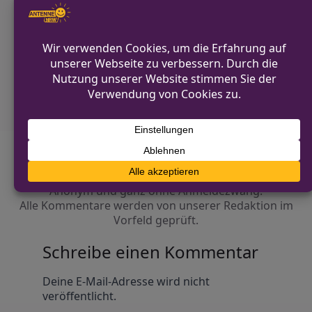
VORHERIGER BEITRAG
Festnahme nach Einbruch in Tierklinik in
Gelsenkirchen
NÄCHSTER BEITRAG
Gebäudebrand in Bonn-Küdinghoven
Diskutiere mit!
Anonym und ganz ohne Anmeldezwang!
Alle Kommentare werden von unserer Redaktion im
Vorfeld geprüft.
Schreibe einen Kommentar
Alternative:
Deine E-Mail-Adresse wird nicht
veröffentlicht.