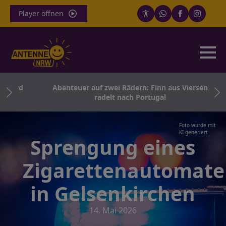
Player öffnen
 wird
Abenteuer auf zwei Rädern: Finn aus Viersen
radelt nach Portugal
Foto wurde mit
KI generiert
Sprengung eines
Zigarettenautomat
in Gelsenkirchen
14. Mai 2026