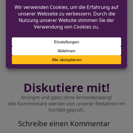
VORHERIGER BEITRAG
Gefährlicher Eingriff in den Straßenverkehr
in Augustdorf
NÄCHSTER BEITRAG
Unbekannter überfällt Taxifahrer in Solingen
mit Schusswaffe
Diskutiere mit!
Anonym und ganz ohne Anmeldezwang!
Alle Kommentare werden von unserer Redaktion im
Vorfeld geprüft.
Schreibe einen Kommentar
Alternative: