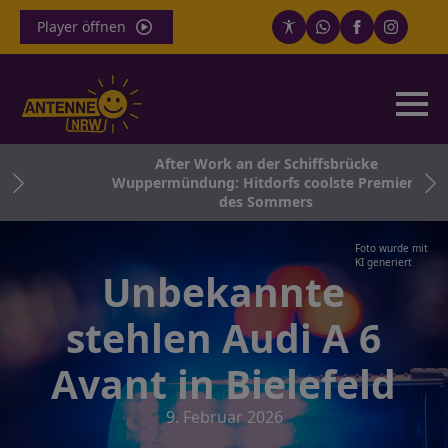
Player öffnen
After Work an der Schiffsbrücke
in
Wuppermündung: Hitdorfs coolste Premiere
e
des Sommers
Foto wurde mit
KI generiert
Unbekannte
stehlen Audi A 6
Avant in Bielefeld
9. Februar 2026