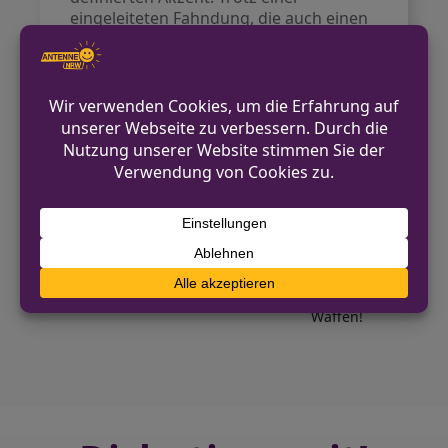
eingeleiteten Fahndung, die auch einen
Polizeihubschrauber einbezog, blieb der
Täter unentdeckt.
Zeugen des Vorfalls werden gebeten,
sich mit der Kriminalpolizei in
Verbindung zu setzen.
VORHERIGER BEITRAG
Unbekannte stehlen Audi A 6 Avant in
Bielefeld
NÄCHSTER BEITRAG
Karneval 2026: Feiern Sie ohne Messer und
Waffen!