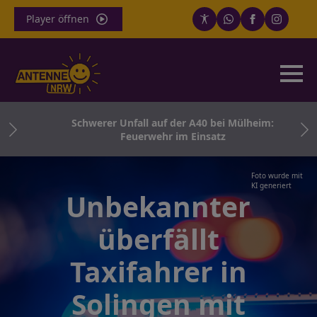
Player öffnen
Schwerer Unfall auf der A40 bei Mülheim:
Feuerwehr im Einsatz
Foto wurde mit
KI generiert
Unbekannter
überfällt
Taxifahrer in
Solingen mit