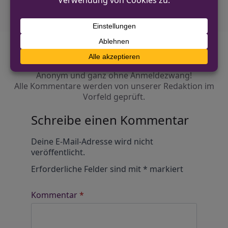
Diskutiere mit!
Anonym und ganz ohne Anmeldezwang!
Alle Kommentare werden von unserer Redaktion im
Vorfeld geprüft.
Schreibe einen Kommentar
Alternative:
Deine E-Mail-Adresse wird nicht
veröffentlicht.
Erforderliche Felder sind mit
*
markiert
Kommentar
*