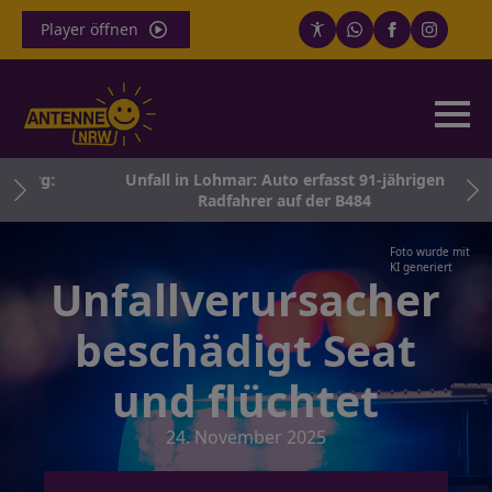
Player öffnen
nberg:
Unfall in Lohmar: Auto erfasst 91-jährigen
kum
Radfahrer auf der B484
Foto wurde mit
KI generiert
Unfallverursacher
beschädigt Seat
und flüchtet
24. November 2025