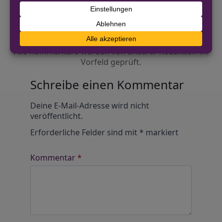
Diskutiere mit!
Anonym und ganz ohne Anmeldezwang!
Alle Kommentare werden von unserer Redaktion im
Vorfeld geprüft.
Schreibe einen Kommentar
Alternative:
Deine E-Mail-Adresse wird nicht
veröffentlicht.
Erforderliche Felder sind mit
*
markiert
Kommentar
*