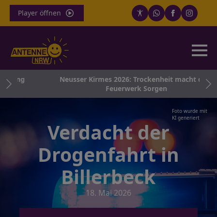
Player öffnen
erung
Neusser Kirmes 2026: Trockenheit macht dem
t
Feuerwerk Sorgen
Foto wurde mit
KI generiert
Verdacht der
Drogenfahrt in
Billerbeck
18. Mai 2026