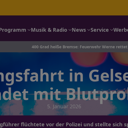
Programm
Musik & Radio
News
Service
Werb
400 Grad heiße Bremse: Feuerwehr Werne rettet Autotransporter
ngsfahrt in Gels
det mit Blutpr
5. Januar 2026
führer flüchtete vor der Polizei und stellte sich s