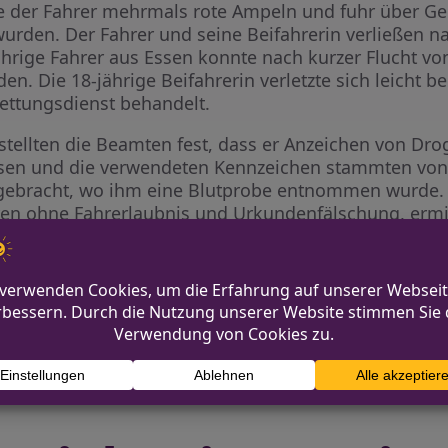
e der Fahrer mehrmals rote Ampeln und fuhr über 
urden. Der Fahrer und seine Beifahrerin verließen 
jährige Fahrer aus Essen konnte nach kurzer Flucht v
en. Die 18-jährige Beifahrerin verletzte sich leicht
ttungsdienst behandelt.
stellten die Beamten fest, dass er Anzeichen von D
ssen und die verwendeten Kennzeichen stammten von
e gebracht, wo ihm eine Blutprobe entnommen wurde
ren ohne Fahrerlaubnis und Urkundenfälschung, ermit
ommt von der Fahrbahn ab
Witterungsbe