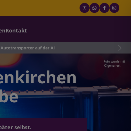
en
Kontakt
 auf der A1
Foto wurde mit
KI generiert
enkirchen
obe
päter selbst.