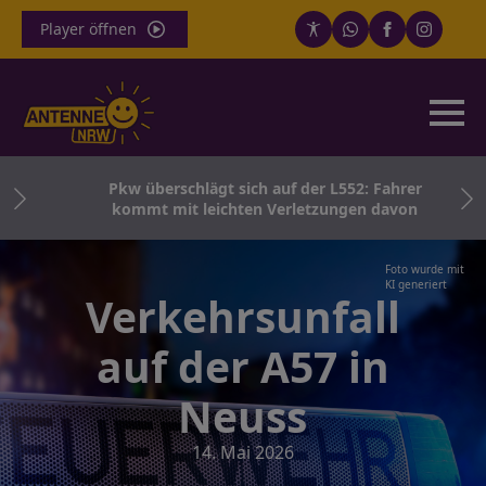
Player öffnen
uge
Pkw überschlägt sich auf der L552: Fahrer
über
kommt mit leichten Verletzungen davon
Foto wurde mit
KI generiert
Verkehrsunfall
auf der A57 in
Neuss
14. Mai 2026