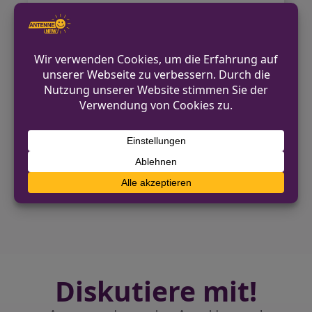
gegen den fließenden Verkehr ab und
unterstützte die Bergungsmaßnahmen.
Nach Abschluss aller Arbeiten wurde die
Einsatzstelle nach etwa drei Stunden an
die Polizei übergeben. Die genaue
Unfallursache ist derzeit unklar.
VORHERIGER BEITRAG
Die Vorfahrt missachtet – Zwei Personen
verletzt
NÄCHSTER BEITRAG
Zwei Kleinbrände in der Nacht in Iserlohn
Diskutiere mit!