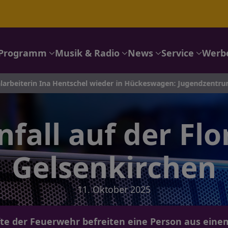
Programm
Musik & Radio
News
Service
Werb
 Ina Hentschel wieder in Hückeswagen: Jugendzentrum hat wieder
fall auf der Flo
Gelsenkirchen
11. Oktober 2025
fte der Feuerwehr befreiten eine Person aus eine