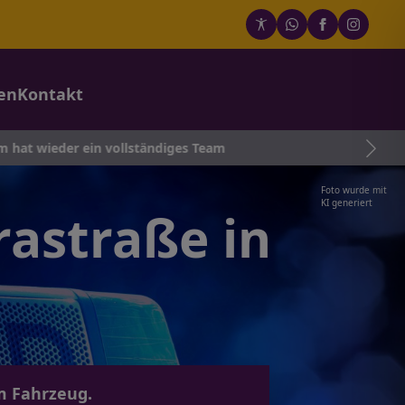
en
Kontakt
 ein vollständiges Team
Foto wurde mit
KI generiert
rastraße in
m Fahrzeug.