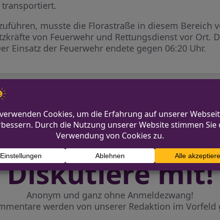
transportiert.
uführen, musste die Florastraße in diesem Bereich v
zkräfte von Feuerwehr und Rettungsdienst vor Ort. Di
r Einsatz der Feuerwehr endete gegen 06:20 Uhr.
 und Erkelenz
Vermisstenfahndu
Diskutiere mit!
Anonym und ganz ohne Anmeldezwang!
mmentare werden von unserer Redaktion im Vorfeld 