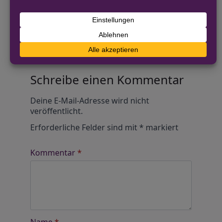
Diskutiere mit!
Anonym und ganz ohne Anmeldezwang!
Alle Kommentare werden von unserer Redaktion im
Vorfeld geprüft.
Schreibe einen Kommentar
Alternative:
Deine E-Mail-Adresse wird nicht
veröffentlicht.
Erforderliche Felder sind mit
*
markiert
Kommentar
*