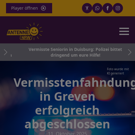
Player öffnen
nd
Vermisste Seniorin in Duisburg: Polizei bittet
hein
dringend um eure Hilfe!
Foto wurde mit
KI generiert
Vermisstenfahndun
in Greven
erfolgreich
abgeschlossen
11. Oktober 2025