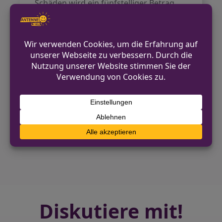
Schäden wird ein fünfstelliger Betrag
geschätzt.
Allgemeine Kontaktmöglichkeiten
finden sich auf der offiziellen Webseite
der Kreispolizeibehörde Herford
hier
.
VORHERIGER BEITRAG
Diebstahl von Baustelle in Löhne – Polizei
sucht Zeugen
NÄCHSTER BEITRAG
Polizei Mettmann lädt zum Gespräch am
STREIFENwagen
Diskutiere mit!