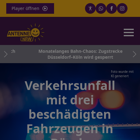
Player öffnen
 noch
Monatelanges Bahn-Chaos: Zugstrecke
Düsseldorf–Köln wird gesperrt
Foto wurde mit
KI generiert
Verkehrsunfall
mit drei
beschädigten
Fahrzeugen in