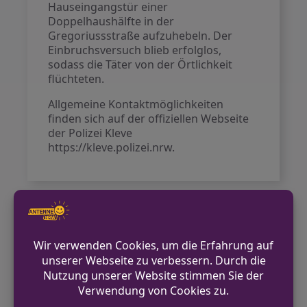
Hauseingangstür einer
Doppelhaushälfte in der
Gregoriussstraße aufzuhebeln. Der
Einbruchsversuch blieb erfolglos,
sodass die Täter von der Örtlichkeit
flüchteten.
Allgemeine Kontaktmöglichkeiten
finden sich auf der offiziellen Webseite
der Polizei Kleve
https://kleve.polizei.nrw.
VORHERIGER BEITRAG
Verkehrsunfall auf der BAB1 bei Wuppertal
NÄCHSTER BEITRAG
Polizei Kreis Soest lädt zur PoliTour 2026 für
Motorradfahrer ein