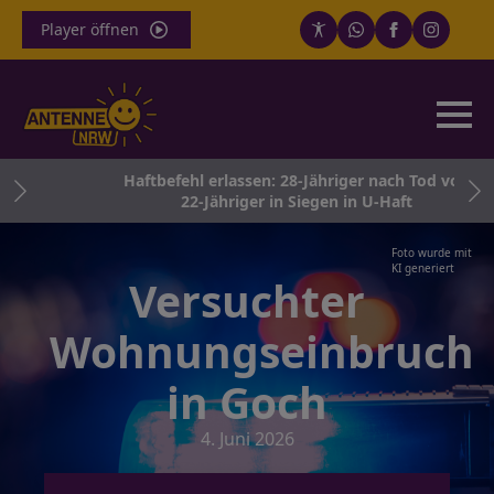
Player öffnen
ke
Haftbefehl erlassen: 28-Jähriger nach Tod von
22-Jähriger in Siegen in U-Haft
Foto wurde mit
KI generiert
Versuchter
Wohnungseinbruch
in Goch
4. Juni 2026