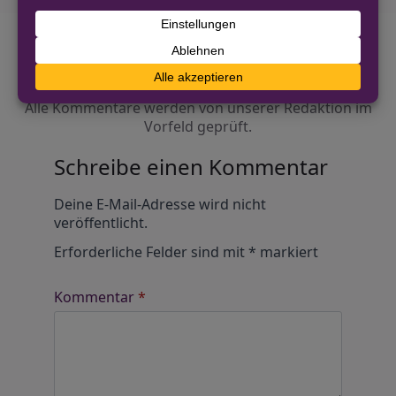
Diskutiere mit!
Anonym und ganz ohne Anmeldezwang!
Alle Kommentare werden von unserer Redaktion im
Vorfeld geprüft.
Schreibe einen Kommentar
Alternative:
Deine E-Mail-Adresse wird nicht
veröffentlicht.
Erforderliche Felder sind mit
*
markiert
Kommentar
*