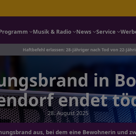
Programm
Musik & Radio
News
Service
Werb
tbefehl erlassen: 28-Jähriger nach Tod von 22-Jähriger in Siegen 
ngsbrand in B
endorf endet töd
28. August 2025
nungsbrand aus, bei dem eine Bewohnerin und zwe