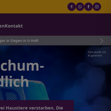
en
Kontakt
in U-Haft
Foto wurde mit
KI generiert
ochum-
lich
i Haustiere verstarben. Die