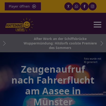
Player öffnen
After Work an der Schiffsbrücke
n
Wuppermündung: Hitdorfs coolste Premiere
des Sommers
Foto wurde mit
KI generiert
Zeugenaufruf
nach Fahrerflucht
am Aasee in
Münster