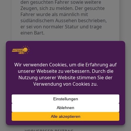
den gesuchten Fahrer sowie weitere
Zeugen, sich zu melden. Der gesuchte
Fahrer wurde als männlich mit
südländischem Aussehen beschrieben,
er sei von normaler Statur und trage
einen Bart.
Die Polizei Münster ist unter der
Telefonnummer (0251) 275-0 für
Hinweise erreichbar.
Kontakt für Hinweise /
Pressestelle
Polizei Münster
0251 275-0
pressestelle.muenster@polizei.nrw.de
https://muenster.polizei.nrw/