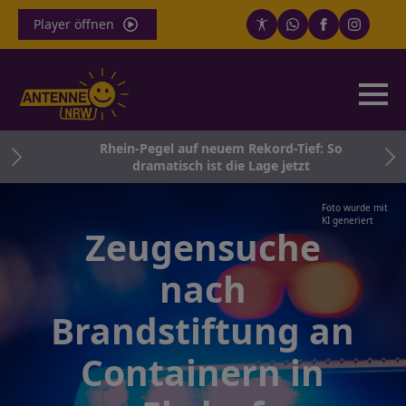
Player öffnen
r
Rhein-Pegel auf neuem Rekord-Tief: So
g
dramatisch ist die Lage jetzt
Foto wurde mit
KI generiert
Zeugensuche
nach
Brandstiftung an
Containern in