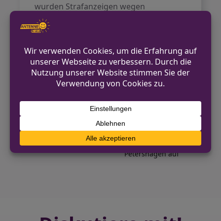
wurden Strafanzeigen wegen
Sachbeschädigung durch Feuer
aufgenommen.
Die Polizei bittet um Hinweise zu den
Vorfällen und zu dem beobachteten
Fahrzeug.
VORHERIGER BEITRAG
Versuchter Raub auf Kiosk in Oberbilk –
Tatverdächtige fliehen
NÄCHSTER BEITRAG
Polizei deckt zahlreiche Tempoverstöße in
Petershagen auf