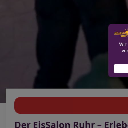
Der EisSalon Ruhr – Erle