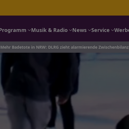
Programm
Musik & Radio
News
Service
Werb
Mehr Badetote in NRW: DLRG zieht alarmierende Zwischenbilanz