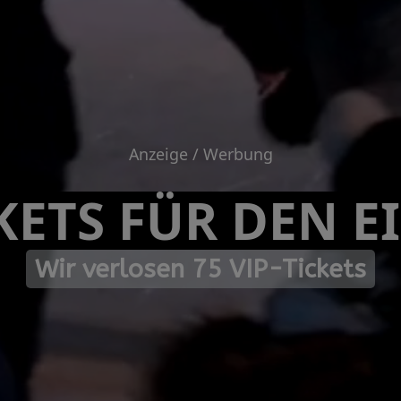
Anzeige / Werbung
KETS FÜR DEN E
Wir verlosen 75 VIP-Tickets