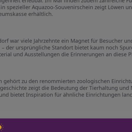
genheit erlebbar. Im Mai finden zudem zahlreiche F
Ein spezieller Aquazoo-Souvenirschein zeigt Löwen 
eumskasse erhältlich.
orf war viele Jahrzehnte ein Magnet für Besucher und
n – der ursprüngliche Standort bietet kaum noch Sp
rial und Ausstellungen die Erinnerungen an diese P
gehört zu den renommierten zoologischen Einrichtu
ogeschichte zeigt die Bedeutung der Tierhaltung und 
nd bietet Inspiration für ähnliche Einrichtungen lan
iche Möglichkeiten für Familien, Schulklassen und Ti
r Einrichtungen zu entdecken. Mit Aktionen, Führun