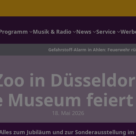
Programm
Musik & Radio
News
Service
Werb
Gefahrstoff-Alarm in Ahlen: Feuerwehr rückt mit 8 Fahrze
Zoo in Düsseldo
 Museum feiert
18. Mai 2026
f: Alles zum Jubiläum und zur Sonderausstellung 