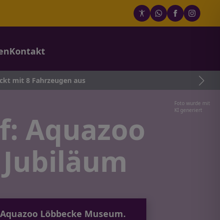
en
Kontakt
ugen aus
Foto wurde mit
KI generiert
rf: Aquazoo
 Jubiläum
im Aquazoo Löbbecke Museum.