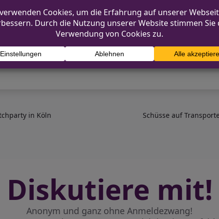
m im Mai 2026 ein Anlaufpunkt für alle, die Düssel
m
tchparty in Köln
Schüsse auf Transporte
Diskutiere mit!
Anonym und ganz ohne Anmeldezwang!