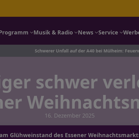
Programm
Musik & Radio
News
Service
Werb
Schwerer Unfall auf der A40 bei Mülheim: Feuerwehr im Einsa
iger schwer verl
ner Weihnachts
16. Dezember 2025
am Glühweinstand des Essener Weihnachtsmarkts 