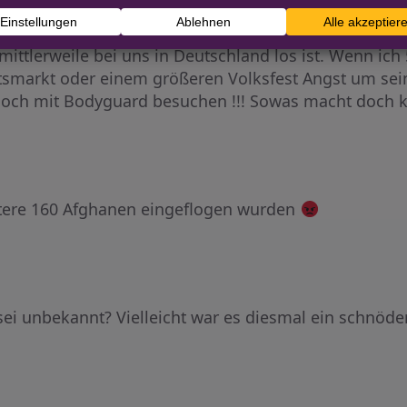
mittlerweile bei uns in Deutschland los ist. Wenn ic
smarkt oder einem größeren Volksfest Angst um se
 noch mit Bodyguard besuchen !!! Sowas macht doch
itere 160 Afghanen eingeflogen wurden
s:
 sei unbekannt? Vielleicht war es diesmal ein schnö