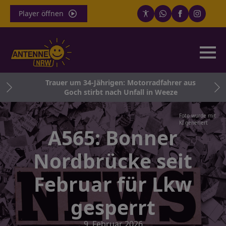
Player öffnen
Trauer um 34-Jährigen: Motorradfahrer aus
B
Goch stirbt nach Unfall in Weeze
Foto wurde mit
KI generiert
A565: Bonner
Nordbrücke seit
Februar für Lkw
gesperrt
9. Februar 2026