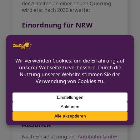
der Arbeiten an einer neuen Querung
wird erst nach 2030 erwartet.
Einordnung für NRW
Für die Verkehrswirtschaft in
Nordrhein-Westfalen bedeutet die
Sperrung erhebliche Mehrkosten und
operative Herausforderungen.
Umleitungen über das ohnehin
ausgelastete Straßennetz sorgen für
längere Fahrzeiten, erhöhten
Kraftstoffverbrauch und ein höheres
Risiko von Lieferverzögerungen. Die
ohnehin angespannte Situation auf dem
Kölner Autobahnring könnte sich weiter
verschärfen.
Ausblick
Nach Einschätzung der
Autobahn GmbH