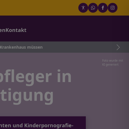
en
Kontakt
us müssen
Foto wurde mit
KI generiert
fleger in
tigung
enten und Kinderpornografie-