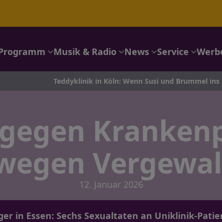
Programm
Musik & Radio
News
Service
Werb
Teddyklinik in Köln: Wenn Susi und Brummel ins Krankenha
gegen Krankenp
 wegen Vergewal
12. Januar 2026
r in Essen: Sechs Sexualtaten an Uniklinik-Pati