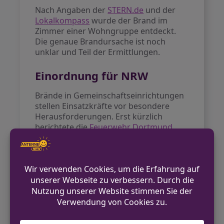
Nach Angaben der
STERN.de
und der
Lokalkompass
wurde der Brand im
Zimmer einer Wohngruppe entdeckt.
Die genaue Brandursache ist noch
unklar und Teil der Ermittlungen.
Einordnung für NRW
Brände in Gemeinschaftseinrichtungen
stellen Einsatzkräfte vor besondere
Herausforderungen. Erst kürzlich
berichtete die
Feuerwehr Dortmund
über den schnellen Löscheinsatz und
die Evakuierung aller Bewohner.
Ausblick
Die Ermittlungen zur Brandursache
dauern an. Brandschutzexperten
empfehlen regelmäßige Kontrollen und
Schulungen für Betreuer, um Risiken in