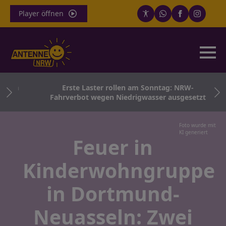
Player öffnen
sten
Erste Laster rollen am Sonntag: NRW-
Fahrverbot wegen Niedrigwasser ausgesetzt
Foto wurde mit
KI generiert
Feuer in
Kinderwohngruppe
in Dortmund-
Neuasseln: Zwei