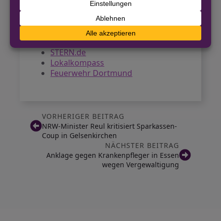
Wohngruppen zu minimieren.
Quellen
STERN.de
Lokalkompass
Feuerwehr Dortmund
VORHERIGER BEITRAG
NRW-Minister Reul kritisiert Sparkassen-
Coup in Gelsenkirchen
NÄCHSTER BEITRAG
Anklage gegen Krankenpfleger in Essen
wegen Vergewaltigung