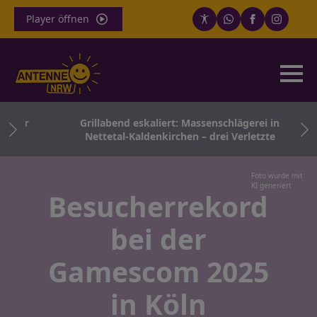
Player öffnen
iger
Grillabend eskaliert: Massenschlägerei in
gen
Nettetal-Kaldenkirchen – drei Verletzte
Foto wurde mit
KI generiert
Besucherrekord
bei der
Gamescom 2025
in Köln