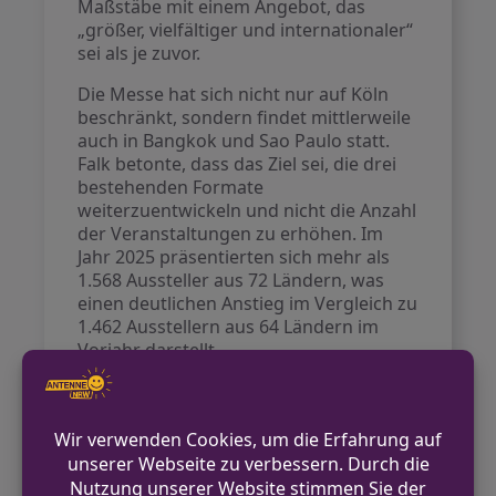
Maßstäbe mit einem Angebot, das
„größer, vielfältiger und internationaler“
sei als je zuvor.
Die Messe hat sich nicht nur auf Köln
beschränkt, sondern findet mittlerweile
auch in Bangkok und Sao Paulo statt.
Falk betonte, dass das Ziel sei, die drei
bestehenden Formate
weiterzuentwickeln und nicht die Anzahl
der Veranstaltungen zu erhöhen. Im
Jahr 2025 präsentierten sich mehr als
1.568 Aussteller aus 72 Ländern, was
einen deutlichen Anstieg im Vergleich zu
1.462 Ausstellern aus 64 Ländern im
Vorjahr darstellt.
Besonderer Beliebtheit erfreuten sich in
diesem Jahr Action-, Rollenspiele und
auch strategische Spiele. Die Messe
zeigte neue Titel von verschiedenen
Entwicklern, darunter Ubisoft mit