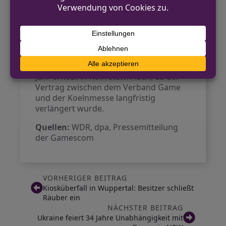
seinem neuen Spiel „Anno 117: Pax
Romana“. Cosplay, bei dem sich Fans als
Figuren aus Videospielen verkleiden,
stellte ebenfalls einen wichtigen
Bestandteil der Gamescom dar.
Die Gamescom wird im kommenden
Jahr erneut in Köln stattfinden, da der
Vertrag zwischen dem Verband Game
und der Koelnmesse langfristig
verlängert wurde.
Quellen:
WDR, dpa, Pressemitteilung
der Gamescom
VORHERIGER BEITRAG
Kiosküberfall in Wuppertal: Besitzer schließt
Räuber ein
NÄCHSTER BEITRAG
Ukraine feiert 34 Jahre Unabhängigkeit mit