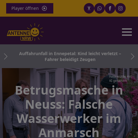
Player öffnen
Auffahrunfall in Ennepetal: Kind leicht verletzt –
R
Fahrer beleidigt Zeugen
Foto wurde mit
KI generiert
Betrugsmasche in
Neuss: Falsche
Wasserwerker im
Anmarsch