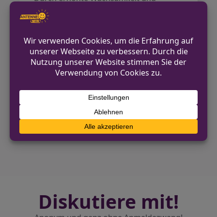
Misstrauen können potenzielle Opfer
verhindern, dass sie Ziel solcher
Betrüger werden.
Quelle:
RP Online
VORHERIGER BEITRAG
SPD kritisiert Unpünktlichkeit der Bahnen im
Rhein-Kreis Neuss
NÄCHSTER BEITRAG
Virtuelle Tatorte: Beverunger Unternehmen
revolutioniert die Forensik
Diskutiere mit!