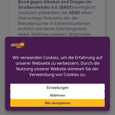
Bund gegen Alkohol und Drogen im
Straßenverkehr e.V. (BADS)
ermöglicht.
Zusätzlich präsentiert der
ADAC
einen
Überschlags-Simulator, der die
Messebesucher in Extremsituationen
einführt und deren Fahrfähigkeiten
testet. Matthieu Lambert, Mitgründer
der Messe, betont die Bedeutung eines
bewussten Umgangs mit Cannabis nach
der Teil-Legalisierung.
Die Cannafair findet von Freitag bis
Sonntag, jeweils ab 11 Uhr, statt. Der
Veranstalter hofft, dass die Messe ein
positiver Schritt zur Sensibilisierung
über Cannabis-Konsum und -Anbau sein
wird.
Quelle:
WDR