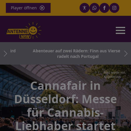
Player öffnen
 wird
Abenteuer auf zwei Rädern: Finn aus Viersen
radelt nach Portugal
Foto wurde mit
KI generiert
Cannafair in
Düsseldorf: Messe
für Cannabis-
Liebhaber startet