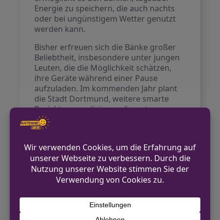
Energie zu speichern, die auch nachts
oder bei ungünstigem Wetter genutzt
werden kann.
Bisher erfreuen sich die Bänke großer
Beliebtheit, insbesondere unter jungen
Leuten, die die Möglichkeit schätzen,
ihre Geräte während einer Pause
aufzuladen. Im kommenden Jahr plant
die Stadt Dortmund, weitere smarte
Projekte zu realisieren, die unter
anderem das Abfallmanagement
betreffen könnten. Auch neue City-
Möbel zur Kühlung sind angedacht, die
Details hierfür sind jedoch noch in
Arbeit.
Wie der WDR berichtet, zeigen diese
Initiativen, wie Städte innovative
Technologien nutzen können, um den
Bedürfnissen ihrer Bürger gerecht zu