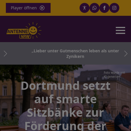
Player öffnen
„Lieber unter Gutmenschen leben als unter
Zynikern
Foto wurde mit
KI generiert
Dortmund setzt
auf smarte
Sitzbänke zur
Förderung der