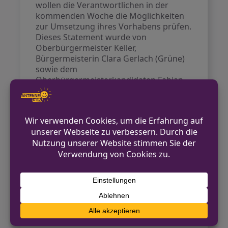
wollen die Verantwortlichen in der
kommenden Woche die Möglichkeiten
zur Umsetzung ihres Vorhabens prüfen.
Dieses Statement wurde von
Oberbürgermeister Keller,
Bürgermeisterin Clara Gerlach (Grüne)
sowie dem
Oberbürgermeisterkandidaten Fabian
Zachel (SPD) unterzeichnet. Erste
Gespräche über die Initiative haben
bereits stattgefunden, unter anderem
mit der Jüdischen Gemeinde und dem
Kreis der Düsseldorfer Muslime.
Die Diskussion über die Aufnahme von
Kindern aus Krisengebieten wird auch in
der breiteren Öffentlichkeit verfolgt, da
viele Städte dazu bereit sind,
humanitäre Hilfe zu leisten.
Quellen:
dpa, Stadt Düsseldorf