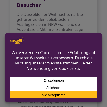
Besucher
Die Düsseldorfer Weihnachtsmärkte
gehören zu den beliebtesten
Ausflugszielen in NRW während der
Adventszeit. Mit ihrer zentralen Lage
und guten Verkehrsanbindung ziehen
sie Besucher aus dem gesamten
Bundesland an. Die Vielfalt der
Themenmärkte bietet für jeden
Geschmack etwas – von traditionellem
Kunsthandwerk über kulinarische
Spezialitäten bis zu modernen
Winterattraktionen.
Ausblick auf die
kommenden Wochen
Bis zum 30. Dezember können Besucher
die festliche Atmosphäre in der