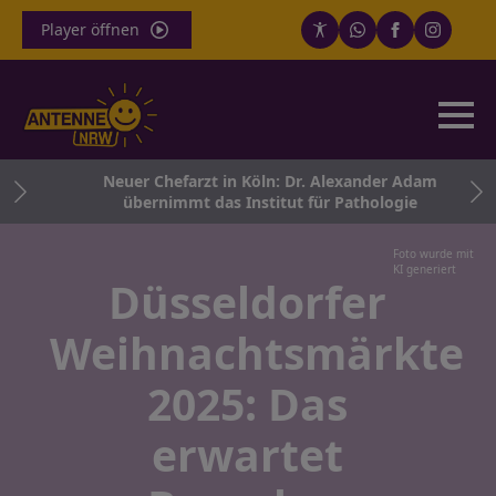
Player öffnen
nd
Neuer Chefarzt in Köln: Dr. Alexander Adam
übernimmt das Institut für Pathologie
Foto wurde mit
KI generiert
Düsseldorfer
Weihnachtsmärkte
2025: Das
erwartet