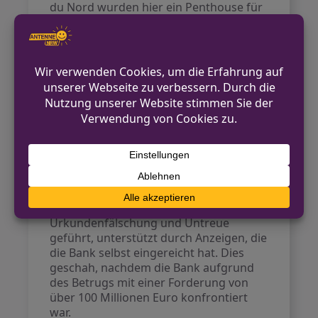
du Nord wurden hier ein Penthouse für
1,1 Millionen Euro, eine Villa für 15,6
Millionen Euro, eine
Eigentumswohnung im Wert von 1,3
Millionen Euro sowie Kunstobjekte im
Wert von knapp 200.000 Euro entdeckt.
Volksbank Düsseldorf
Neuss unter Druck
Die Volksbank Düsseldorf Neuss selbst
ist ebenfalls in Schwierigkeiten. Laut der
Düsseldorfer Staatsanwaltschaft
werden Ermittlungen wegen Betrug,
Urkundenfälschung und Untreue
geführt, unterstützt durch Anzeigen, die
die Bank selbst eingereicht hat. Dies
geschah, nachdem die Bank aufgrund
des Betrugs mit einer Forderung von
über 100 Millionen Euro konfrontiert
war.