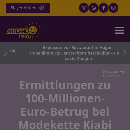
Player öffnen
Explosion vor Restaurant in Hagen-
ngend
Hohenlimburg: Fensterfront beschädigt – Polizei
sucht Zeugen
Foto wurde mit
KI generiert
Ermittlungen zu
100-Millionen-
Euro-Betrug bei
Modekette Kiabi