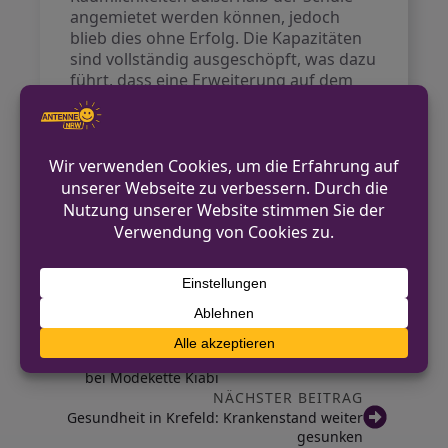
angemietet werden können, jedoch
blieb dies ohne Erfolg. Die Kapazitäten
sind vollständig ausgeschöpft, was dazu
führt, dass eine Erweiterung auf dem
aktuellen Gelände nicht möglich ist.
Diese Entwicklungen sind für die Eltern
der Schüler eine besorgniserregende
Nachricht, da sie nun über die
zukünftige Schulbildung ihrer Kinder
nachdenken müssen.
Quelle:
Rheinische Post
VORHERIGER BEITRAG
Ermittlungen zu 100-Millionen-Euro-Betrug
bei Modekette Kiabi
NÄCHSTER BEITRAG
Gesundheit in Krefeld: Krankenstand weiter
gesunken