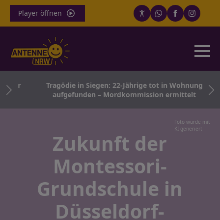
Player öffnen
 für
Tragödie in Siegen: 22-Jährige tot in Wohnung
aufgefunden – Mordkommission ermittelt
Foto wurde mit
KI generiert
Zukunft der
Montessori-
Grundschule in
Düsseldorf-