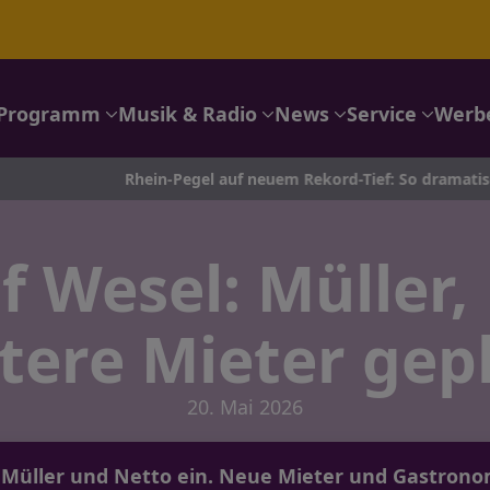
Programm
Musik & Radio
News
Service
Werb
Rhein-Pegel auf neuem Rekord-Tief: So dramatisch ist die Lage
f Wesel: Müller,
tere Mieter gep
20. Mai 2026
Müller und Netto ein. Neue Mieter und Gastronom