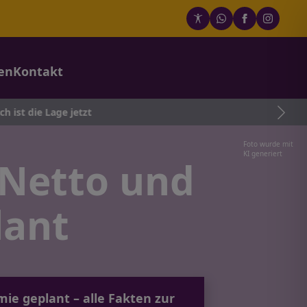
en
Kontakt
 jetzt
Foto wurde mit
KI generiert
 Netto und
lant
ie geplant – alle Fakten zur