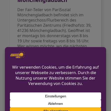
Der Fair-Teiler von PariSozial
Mönchengladbach befindet sich im
Untergeschoss/Flurbereich des
Paritätischen Zentrums (Friedhofstr. 39,
41236 Mönchengladbach). Geöffnet ist
er montags bis donnerstags von 8 bis
19 Uhr sowie freitags von 8 bis 16 Uhr.
Wer wissen möchte, wo die nächsten
Fair-Teiler im Stadtgebiet zu finden sind,
findet die Standorte online auf der
Plattform
foodsharing.de
.
Einordnung für NRW
Die Idee der Fair-Teiler ist in vielen
Städten NRWs verbreitet und wächst
weiter. Das Modell steht für
bürgerschaftliches Engagement und
nachhaltigen Umgang mit Ressourcen,
ein Thema, das besonders auch an