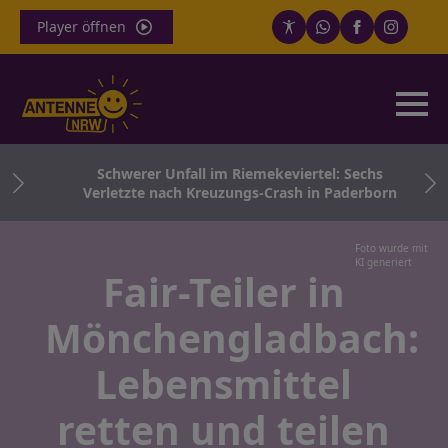
Player öffnen
nd
Schwerer Unfall im Riemekeviertel: Sechs
Verletzte nach Kreuzungs-Crash in Paderborn
Foto wurde mit
KI generiert
Fair-Teiler in
Mönchengladbach:
Lebensmittel
retten und teilen