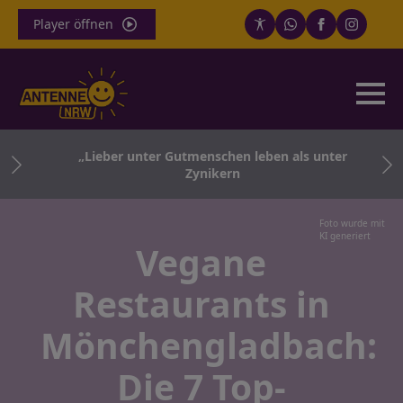
Player öffnen
„Lieber unter Gutmenschen leben als unter
Zynikern
Foto wurde mit
KI generiert
Vegane
Restaurants in
Mönchengladbach:
Die 7 Top-