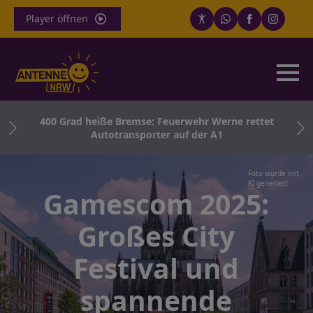
Player öffnen
 –
400 Grad heiße Bremse: Feuerwehr Werne rettet
Autotransporter auf der A1
Foto wurde mit
KI generiert
Gamescom 2025:
Großes City
Festival und
spannende