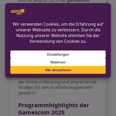
und 24. August 2025 das
gamescom
city festival
statt. Dieses Festival bringt
die Gaming-Kultur direkt in die Kölner
Innenstadt und bietet ein vielfältiges
Programm mit bekannten
musikalischen Acts sowie partizipativen
Formaten und DJ-Sessions. Die
Veranstaltung wird exklusive Konzerte
und zahlreiche Streetfood-Stände
bieten. Der Hohenzollernring und der
Rudolfplatz werden mit zwei
Hauptbühnen ausgestattet, und der
Zugang erfolgt optimal über die
Stadtbahn-Haltestellen Rudolfplatz und
Friesenplatz. Während des Festivals sind
der Hohenzollernring und angrenzende
Straßen für den Kraftfahrzeugverkehr
gesperrt.
Programmhighlights der
Gamescom 2025