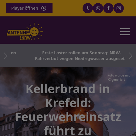
Player öffnen
lsten
Erste Laster rollen am Sonntag: NRW-
Fahrverbot wegen Niedrigwasser ausgesetzt
Foto wurde mit
KI generiert
Kellerbrand in
Krefeld:
Feuerwehreinsatz
führt zu