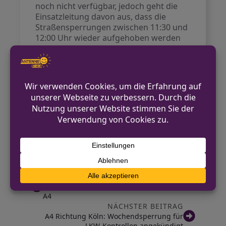
noch nicht verfügbar, jedoch geht die
Einsatzleitung davon aus, dass die
Straßensperrungen zwischen 11:30 und
12:00 Uhr wieder aufgehoben werden
können.
Während des Einsatzes wird die
Feuerwehr durch Freiwillige unterstützt.
Die Situation bleibt angespannt, und
weiterführende Informationen werden
erwartet.
Quelle:
Rheinische Post
VORHERIGER BEITRAG
Neue Kontrollstelle für Schwerlaster auf der
A4
NÄCHSTER BEITRAG
A4 Richtung Köln: Wochendsperrung für
LKW-Kontrollen angekündigt