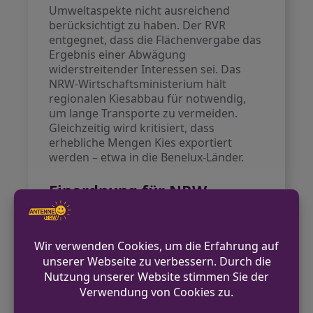
Umweltaspekte nicht ausreichend
berücksichtigt zu haben. Der RVR
entgegnet, dass die Flächenvergabe das
Ergebnis einer Abwägung
widerstreitender Interessen sei. Das
NRW-Wirtschaftsministerium hält
regionalen Kiesabbau für notwendig,
um lange Transporte zu vermeiden.
Gleichzeitig wird kritisiert, dass
erhebliche Mengen Kies exportiert
werden – etwa in die Benelux-Länder.
Einordnung für NRW
Die Debatte betrifft nicht nur den
Niederrhein, sondern ganz NRW: Der
Kiesabbau liefert wichtige Rohstoffe für
die Bauwirtschaft des Landes. Ein Stopp
oder eine Änderung des Regionalplans
hätte sowohl auf die regionale
Wirtschaft als auch auf den