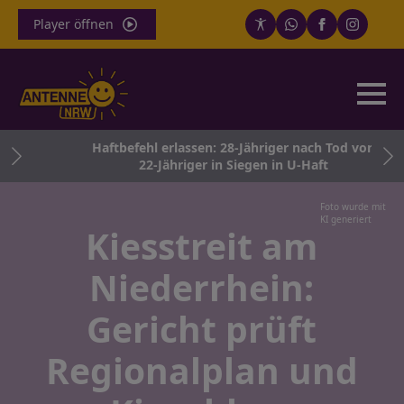
Player öffnen
Haftbefehl erlassen: 28-Jähriger nach Tod von
22-Jähriger in Siegen in U-Haft
Foto wurde mit
KI generiert
Kiesstreit am
Niederrhein:
Gericht prüft
Regionalplan und