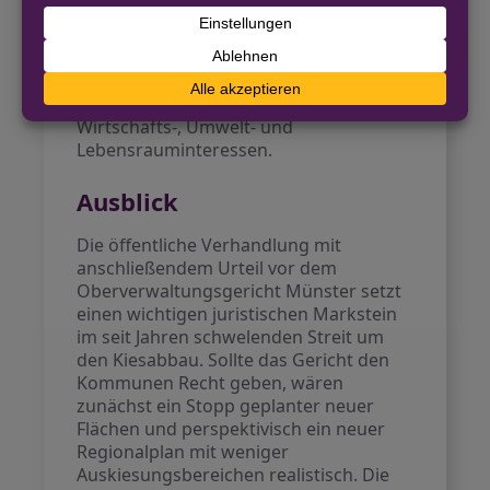
Landschafts- und Umweltschutz
spürbare Auswirkungen. Lokale Politik
und Verwaltung erwarten von der
Gerichtsentscheidung ein klares Signal
für die künftige Entwicklung von
Wirtschafts-, Umwelt- und
Lebensrauminteressen.
Ausblick
Die öffentliche Verhandlung mit
anschließendem Urteil vor dem
Oberverwaltungsgericht Münster setzt
einen wichtigen juristischen Markstein
im seit Jahren schwelenden Streit um
den Kiesabbau. Sollte das Gericht den
Kommunen Recht geben, wären
zunächst ein Stopp geplanter neuer
Flächen und perspektivisch ein neuer
Regionalplan mit weniger
Auskiesungsbereichen realistisch. Die