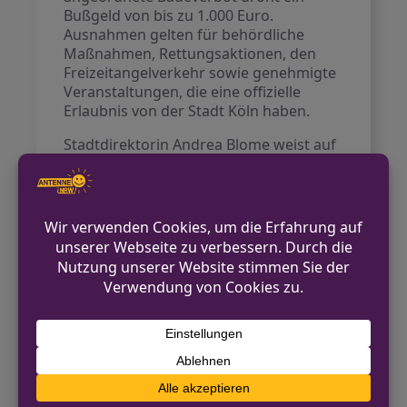
Bußgeld von bis zu 1.000 Euro.
Ausnahmen gelten für behördliche
Maßnahmen, Rettungsaktionen, den
Freizeitangelverkehr sowie genehmigte
Veranstaltungen, die eine offizielle
Erlaubnis von der Stadt Köln haben.
Stadtdirektorin Andrea Blome weist auf
die zahlreichen Ertrinkungsunfälle im
Rhein hin und betont: „Jeder einzelne
hinterlässt eine Lücke in seiner Familie,
in seinem Freundeskreis. Das
Badeverbot ist erforderlich, weil viele
Menschen die Lebensgefahr, die vom
Schwimmen im Rhein ausgeht, nicht
erkennen.“ Sie appelliert an alle Bürger,
das Baden im Rhein zu vermeiden und
kündigt an, dass das Verbot kontrolliert
werde.
Quelle:
WDR