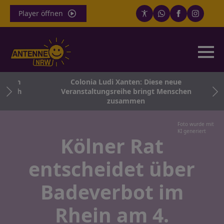
Player öffnen
chen
Colonia Ludi Xanten: Diese neue
 noch
Veranstaltungsreihe bringt Menschen
zusammen
Foto wurde mit
KI generiert
Kölner Rat
entscheidet über
Badeverbot im
Rhein am 4.