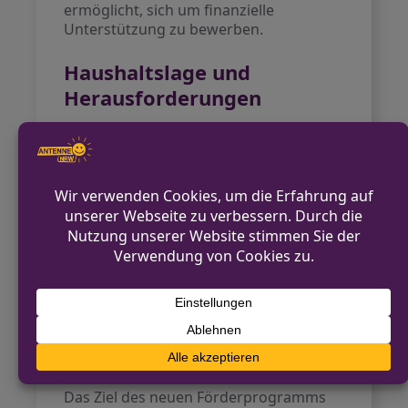
ermöglicht, sich um finanzielle
Unterstützung zu bewerben.
Haushaltslage und
Herausforderungen
Das verfügbare Projektmittelfbudget
betrug im Jahr 2024 schätzungsweise
4,3 Millionen Euro, ergänzt durch rund
790.000 Euro an Drittmitteln. Allerdings
stagnierte der städtische Zuschuss
zwischen 2019 und 2024 und wird 2025
und auch 2026 weiter sinken. Die Effekte
und Erfolge der bisherigen Maßnahmen
sollen jedoch weiterhin kritisch
bewertet werden, um in der aktuellen
angespannten Haushaltslage die
Notwendigkeit eines aktiven
Citymanagements zu unterstreichen.
Das Ziel des neuen Förderprogramms