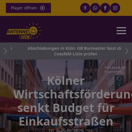
Player öffnen
men
Abschiebungen in Köln: OB Burmester lässt die
Coesfeld-Liste prüfen
Foto wurde mit
KI generiert
Kölner
Wirtschaftsförderun
senkt Budget für
Einkaufsstraßen
10. August 2025