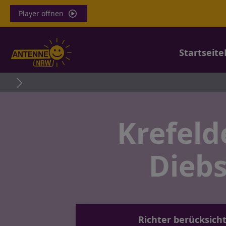
Player öffnen
Startseite
Krefeld
Diebs
Richter berücksich