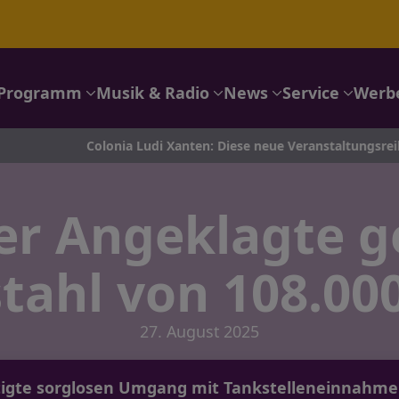
Programm
Musik & Radio
News
Service
Werb
Colonia Ludi Xanten: Diese neue Veranstaltungsreihe bringt M
er Angeklagte 
tahl von 108.00
27. August 2025
tigte sorglosen Umgang mit Tankstelleneinnahmen