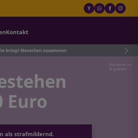
en
Kontakt
enschen zusammen
Foto wurde mit
KI generiert
gestehen
0 Euro
 als strafmildernd.