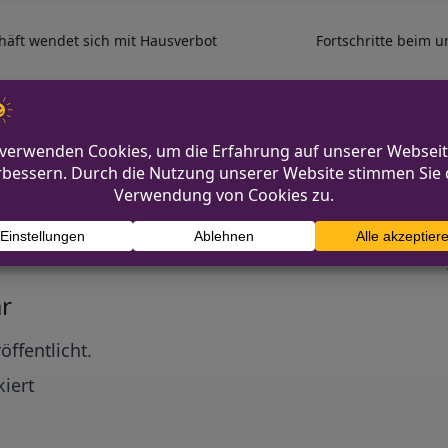
häft wendet sich mit Hausverbot
Fortschritte beim 
Diskutiere mit!
Anonym und ganz ohne Anmeldezwang!
mmentare werden von unserer Redaktion im Vorfeld 
r
öffentlicht.
iert