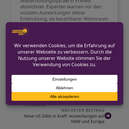
Mieterhöhungsspirale in Krefeld
abzeichnet. Experten warnen vor den
sozialen Auswirkungen dieser
Entwicklung, da bezahlbarer Wohnraum
zunehmend in Gefahr gerät.
Diesem besorgniserregenden Trend
muss durch Maßnahmen auf politischer
Ebene entgegengewirkt werden, um die
Wohnsituation für die Krefelder
Bevölkerung zu verbessern.
Quelle:
Rheinische Post
VORHERIGER BEITRAG
Kölns Badeseen: Erfrischung und Erholung
im Sommer
NÄCHSTER BEITRAG
Neue US-Zölle in Kraft: Auswirkungen auf
NRW und Europa