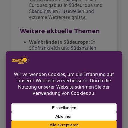
Europas gab es in Südeuropa und
Skandinavien Hitzewellen und
extreme Wetterereignisse.
Weitere aktuelle Themen
Waldbrände in Südeuropa:
In
Südfrankreich und Südspanien
kämpfen die Behörden weiterhin
gegen große Waldbrände, während
die Situation in Kalifornien ebenfalls
besorgniserregend ist.
Urteil über „Staatstrojaner“:
Heute wird das
Bundesverfassungsgericht eine
Entscheidung über den Einsatz von
Überwachungssoftware durch die
Behörden bekanntgeben. Diese
Thematik ist insbesondere für
Bürgerrechtsbewegungen von
hoher Bedeutung.