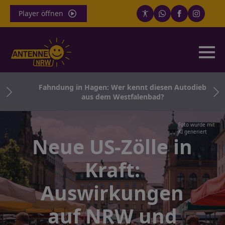
Player öffnen
e
Fahndung in Hagen: Wer kennt diesen Autodieb
T
aus dem Westfalenbad?
Foto wurde mit
KI generiert
Neue US-Zölle in
Kraft:
Auswirkungen
auf NRW und