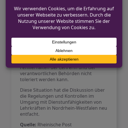
Gesellschaft zu verstehen sei und eine
potenzielle Verletzung dieser Prinzipien
Konsequenzen haben müsse.
Die nächsten Schritte
Es bleibt abzuwarten, welche weiteren
Maßnahmen die Bezirksregierung
Düsseldorf nach der vollständigen
Aufklärung des Sachverhalts ergreifen
wird. Feller machte deutlich, dass
Fehlverhalten der Lehrerin und der
verantwortlichen Behörden nicht
toleriert werden kann.
Diese Situation hat die Diskussion über
die Regelungen und Kontrollen im
Umgang mit Dienstunfähigkeiten von
Lehrkräften in Nordrhein-Westfalen neu
entfacht.
Quelle:
Rheinische Post