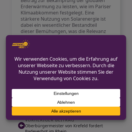
Beitrag zur Bekämpfung der globalen
Erderwärmung zu leisten, wie im Pariser
Klimaabkommen festgelegt. Eine
stärkere Nutzung von Solarenergie ist
dabei ein wesentlicher Bestandteil
dieser Bemühungen, was die Relevanz
des Ausbaus von Photovoltaik in den
Kommunen unterstreicht.
Ein Blick auf die allgemeine Entwicklung
in Nordrhein-Westfalen zeigt, dass
Mönchengladbach offensichtlich auf
einem vielversprechenden Weg ist, was
den Einsatz erneuerbarer Energien
angeht.
Quelle:
Rheinische Post
VORHERIGER BEITRAG
Oberbürgermeister von Krefeld fordert
Badeverbot im Rhein