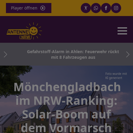
Player öffnen
th
Gefahrstoff-Alarm in Ahlen: Feuerwehr rückt
ern
mit 8 Fahrzeugen aus
Foto wurde mit
KI generiert
Mönchengladbach
im NRW-Ranking:
Solar-Boom auf
dem Vormarsch