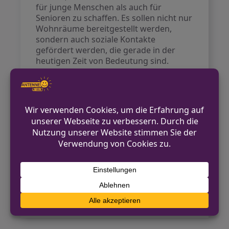
für junge Menschen als auch für
Senioren zu schaffen. Es sollen nicht nur
Wohnräume bereitgestellt werden,
sondern auch soziale Kontakte
gefördert werden, die gerade in der
heutigen Zeit von Bedeutung sind.
Durch den Austausch zwischen den
Generationen können beide Seiten
voneinander profitieren, was sowohl die
Lebensqualität der Senioren als auch die
Erfahrungen der jungen Menschen
bereichert.
Das Projekt wird in naher Zukunft
weiter konkretisiert, um den Beteiligten
einen Mehrwert zu bieten.
Quelle:
WDR